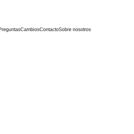
ÉS - ENVÍO GRATIS A TODO EL PAÍS - 40% OFF EN CARTERAS + 
Preguntas
Cambios
Contacto
Sobre nosotros
Zapato