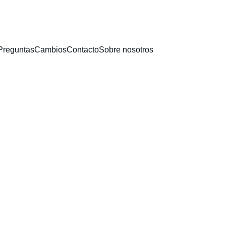
ÉS - ENVÍO GRATIS A TODO EL PAÍS - 40% OFF EN CARTERAS + 
Preguntas
Cambios
Contacto
Sobre nosotros
Zapatil